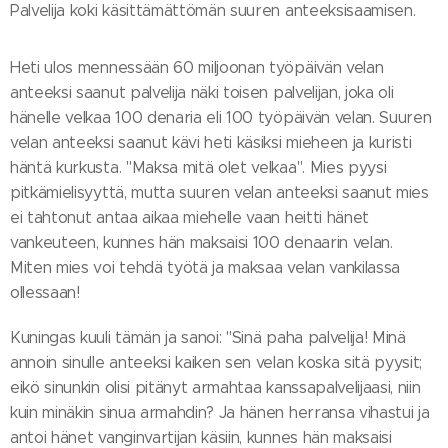
Palvelija koki käsittämättömän suuren anteeksisaamisen.
Heti ulos mennessään 60 miljoonan työpäivän velan
anteeksi saanut palvelija näki toisen palvelijan, joka oli
hänelle velkaa 100 denaria eli 100 työpäivän velan. Suuren
velan anteeksi saanut kävi heti käsiksi mieheen ja kuristi
häntä kurkusta. "Maksa mitä olet velkaa". Mies pyysi
pitkämielisyyttä, mutta suuren velan anteeksi saanut mies
ei tahtonut antaa aikaa miehelle vaan heitti hänet
vankeuteen, kunnes hän maksaisi 100 denaarin velan.
Miten mies voi tehdä työtä ja maksaa velan vankilassa
ollessaan!
Kuningas kuuli tämän ja sanoi: "Sinä paha palvelija! Minä
annoin sinulle anteeksi kaiken sen velan koska sitä pyysit;
eikö sinunkin olisi pitänyt armahtaa kanssapalvelijaasi, niin
kuin minäkin sinua armahdin? Ja hänen herransa vihastui ja
antoi hänet vanginvartijan käsiin, kunnes hän maksaisi