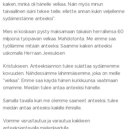
kaiken, minkä oli hänelle velkaa. Näin myös minun
taivaallinen isäni tekee teille, ellette annan kukin veljellenne
sydämestänne anteeksi".
Mies ei koskaan pysty maksamaan takaisin herrallensa 60
miljoona työpäivän velkaa. Mahdotonta. Me emme saa
työllämme mitään anteeksi. Saamme kaiken anteeksi
uskomalla Herraan Jeesuksen
Kristukseen. Anteeksiannon tulee sulattaa sydämemme
kovuuden. Nähdessämme lähimmäisemme, joka on meille
"velkaa". Emme saa käydä hänen kurkkuunsa vaatimaan
omamme. Meidän tulee antaa anteeksi hänelle.
Samalla tavalla kuin me olemme saaneet anteeksi, tulee
meidän antaa anteeksi kaikille ihmisille.
Voimme varustautua ja varautua kaikkeen
anteeksiantavalla mielenlaadulla.