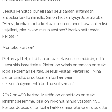
anteeksiantavassa mielentilassa.
Jeesus kehoitta puheissaan seuraajiaan antamaan
anteeksi kaikille ihmisille. Simon Pietari kysyi Jeesukselta:
"Herra, kuinka monta kertaa minun on annettava anteeksi
veljelleni, joka rikkoo minua vastaan? Ihanko seitsemän
kertaa?"
Montako kertaa?
Pietari ajatteli, että hän antaa sellaisen lukumäärän, että
Jeesuskin ihmettelee. Pietari on valmis antamaan anteeksi
jopa seitsemän kertaa. Jeesus vastasi Pietarille: " Minä
sanon sinulle: ei seitsemän kertaa, vaan
seitsemänkymmentä kertaa seitsemän".
70x7 on 490 kertaa. Meidän on annettava anteeksi
lähimmäisellemme, joka on rikkonut minua vastaan 490
kertaa. Jeesus ei tarkoita tarkkaa määrätä vaan sitä, että