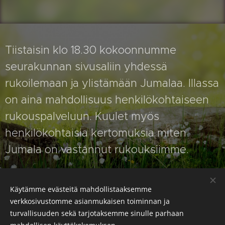
Tiistaisin klo 18.30 kokoonnumme
seurakunnan sivusaliin yhdessä
rukoilemaan ja ylistämään Jumalaa. Illassa
on aina mahdollisuus henkilökohtaiseen
rukouspalveluun. Kuulet myös
henkilökohtaisia kertomuksia miten
Jumala on vastannut rukouksiimme.
Käytämme evästeitä mahdollistaaksemme
Muista rukoustilaisuuksista voit lukea
verkkosivustomme asianmukaisen toiminnan ja
kuukausi- tai viikko-ohjelmastamme.
turvallisuuden sekä tarjotaksemme sinulle parhaan