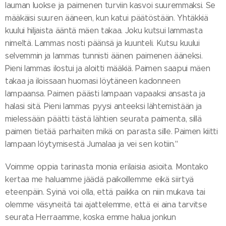
lauman luokse ja paimenen turviin kasvoi suuremmaksi. Se
määkäisi suuren ääneen, kun katui päätöstään. Yhtäkkiä
kuului hiljaista ääntä mäen takaa. Joku kutsui lammasta
nimeltä. Lammas nosti päänsä ja kuunteli. Kutsu kuului
selvemmin ja lammas tunnisti äänen paimenen ääneksi.
Pieni lammas ilostui ja aloitti määkiä. Paimen saapui mäen
takaa ja iloissaan huomasi löytäneen kadonneen
lampaansa. Paimen päästi lampaan vapaaksi ansasta ja
halasi sitä. Pieni lammas pyysi anteeksi lähtemistään ja
mielessään päätti tästä lähtien seurata paimenta, sillä
paimen tietää parhaiten mikä on parasta sille. Paimen kiitti
lampaan löytymisestä Jumalaa ja vei sen kotiin."
Voimme oppia tarinasta monia erilaisia asioita. Montako
kertaa me haluamme jäädä paikoillemme eikä siirtyä
eteenpäin. Syinä voi olla, että paikka on niin mukava tai
olemme väsyneitä tai ajattelemme, että ei aina tarvitse
seurata Herraamme, koska emme halua jonkun