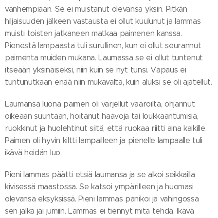
vanhempiaan. Se ei muistanut olevansa yksin. Pitkän
hiljaisuuden jälkeen vastausta ei ollut kuulunut ja lammas
muisti toisten jatkaneen matkaa paimenen kanssa.
Pienestä lampaasta tuli surullinen, kun ei ollut seurannut
paimenta muiden mukana. Laumassa se ei ollut tuntenut
itseään yksinäiseksi, niin kuin se nyt tunsi. Vapaus ei
tuntunutkaan enää niin mukavalta, kuin aluksi se oli ajatellut.
Laumansa luona paimen oli varjellut vaaroilta, ohjannut
oikeaan suuntaan, hoitanut haavoja tai loukkaantumisia,
ruokkinut ja huolehtinut siitä, että ruokaa riitti aina kaikille.
Paimen oli hyvin kiltti lampailleen ja pienelle lampaalle tuli
ikävä heidän luo.
Pieni lammas päätti etsiä laumansa ja se alkoi seikkailla
kivisessä maastossa. Se katsoi ympärilleen ja huomasi
olevansa eksyksissä. Pieni lammas panikoi ja vahingossa
sen jalka jäi jumiin. Lammas ei tiennyt mitä tehdä. Ikävä