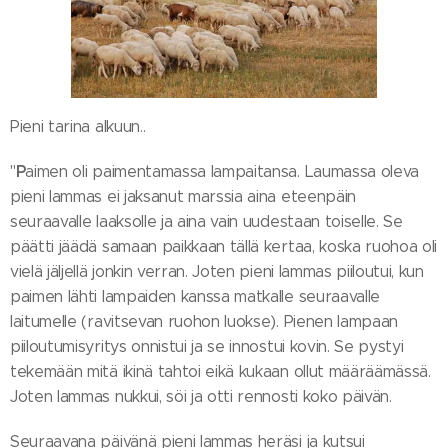
Pieni tarina alkuun..
P
"
aimen oli paimentamassa lampaitansa. Laumassa oleva
pieni lammas ei jaksanut marssia aina eteenpäin
seuraavalle laaksolle ja aina vain uudestaan toiselle. Se
päätti jäädä samaan paikkaan tällä kertaa, koska ruohoa oli
vielä jäljellä jonkin verran. Joten pieni lammas piiloutui, kun
paimen lähti lampaiden kanssa matkalle seuraavalle
laitumelle (ravitsevan ruohon luokse). Pienen lampaan
piiloutumisyritys onnistui ja se innostui kovin. Se pystyi
tekemään mitä ikinä tahtoi eikä kukaan ollut määräämässä.
Joten lammas nukkui, söi ja otti rennosti koko päivän.
Seuraavana päivänä pieni lammas heräsi ja kutsui