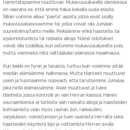
toimintatapamme muuttuvan. Mukavuusalueella olemisessa
on vaarana se, että emme halua kokeilla uusia asioita.
Silloin voimme alkaa "paeta" asioita, jotka eivät sisälly
mukavuusalueeseemme tai, jotka voivat olla Jumalan
suunnitelma/tahto meille. Pelkäämme ehkä haasteita tai
epäonnistumista tai raskaita aikoja. Nämä odotukset
voivat olla todellisia, kun astumme mukavuusalueelta pois,
mutta voimmeko niitä välttääkään elämässä maailmassa.
Kun kaikki on hyvin ja tasaista, tuntuu kuin voisimme pitää
meidän elämäämme hallinnassa. Mutta tilanteet muuttuvat
usein ja huomaamme nopeasti, että tarvitsemme Jumalaa
joka hetki elämässämme. Asiat muuttuvat ja tulee
tilanteita, joissa kontrolli on vain Herran käsissä. Hänen
seuraamisensa ei tarkoita vain raskaita aikoja ja haasteiden
kohtaamista vaan myös rauhan, ilon, rakkauden,
varjeluksen, voimistumisen ja tuen saamista Herralta sekä
haasteiden käymistä läpi ja voittamista Herran avulla.