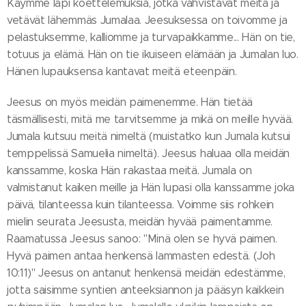
Käymme läpi koettelemuksia, jotka vahvistavat meitä ja
vetävät lähemmäs Jumalaa. Jeesuksessa on toivomme ja
pelastuksemme, kalliomme ja turvapaikkamme... Hän on tie,
totuus ja elämä. Hän on tie ikuiseen elämään ja Jumalan luo.
Hänen lupauksensa kantavat meitä eteenpäin.
Jeesus on myös meidän paimenemme. Hän tietää
täsmällisesti, mitä me tarvitsemme ja mikä on meille hyvää.
Jumala kutsuu meitä nimeltä (muistatko kun Jumala kutsui
temppelissä Samuelia nimeltä). Jeesus haluaa olla meidän
kanssamme, koska Hän rakastaa meitä. Jumala on
valmistanut kaiken meille ja Hän lupasi olla kanssamme joka
päivä, tilanteessa kuin tilanteessa. Voimme siis rohkein
mielin seurata Jeesusta, meidän hyvää paimentamme.
Raamatussa Jeesus sanoo: "Minä olen se hyvä paimen.
Hyvä paimen antaa henkensä lammasten edestä. (Joh
10:11)" Jeesus on antanut henkensä meidän edestämme,
jotta saisimme syntien anteeksiannon ja pääsyn kaikkein