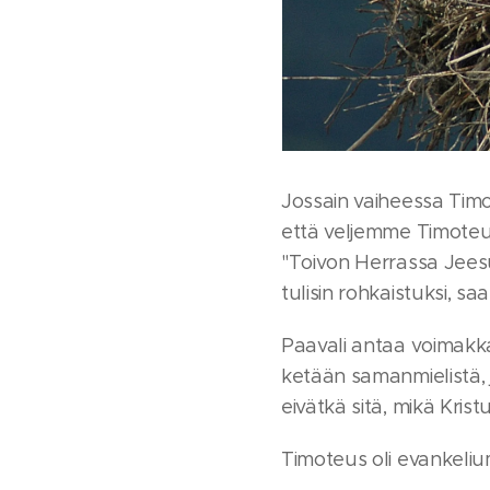
Jossain vaiheessa Timo
että veljemme Timoteus 
"Toivon Herrassa Jees
tulisin rohkaistuksi, sa
Paavali antaa voimakk
ketään samanmielistä, j
eivätkä sitä, mikä Kris
Timoteus oli evankeliumi