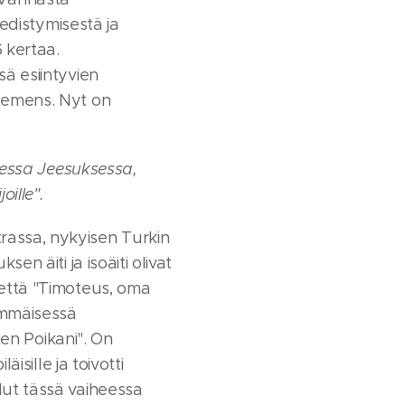
 edistymisestä ja
 kertaa.
sä esiintyvien
Klemens. Nyt on
ksessa Jeesuksessa,
oille".
rassa, nykyisen Turkin
en äiti ja isoäiti olivat
 että "Timoteus, oma
simmäisessä
nen Poikani". On
isille ja toivotti
lut tässä vaiheessa