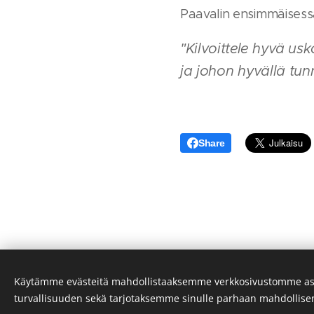
Paavalin ensimmäisessä
"Kilvoittele hyvä usk
ja johon hyvällä tu
Share
Käytämme evästeitä mahdollistaaksemme verkkosivustomme as
turvallisuuden sekä tarjotaksemme sinulle parhaan mahdollis