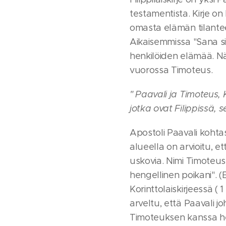
testamentista. Kirje on 
omasta elämän tilantees
Aikaisemmissa "Sana sin
henkilöiden elämää. Nä
vuorossa Timoteus.
" Paavali ja Timoteus, 
jotka ovat Filippissä, 
Apostoli Paavali kohta
alueella on arvioitu, et
uskovia. Nimi Timoteus
hengellinen poikani". (
Korinttolaiskirjeessä ( 
arveltu, että Paavali joh
Timoteuksen kanssa hei