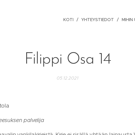
KOTI
YHTEYSTIEDOT
MIHIN
Filippi Osa 14
05.12.2021
tola
eesuksen palvelija
Paavalin vankilakirjeistä. Kirje ei sisällä yhtään lainaus