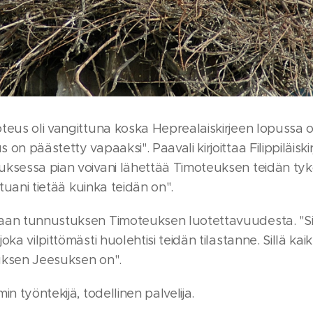
teus oli vangittuna koska Heprealaiskirjeen lopussa o
on päästetty vapaaksi". Paavali kirjoittaa Filippiläiski
uksessa pian voivani lähettää Timoteuksen teidän tyk
atuani tietää kuinka teidän on".
aan tunnustuksen Timoteuksen luotettavuudesta. "Sill
oka vilpittömästi huolehtisi teidän tilastanne. Sillä ka
tuksen Jeesuksen on".
n työntekijä, todellinen palvelija.