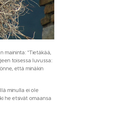
n maininta: "Tietäkää,
rjeen toisessa luvussa:
önne, että minäkin
ä minulla ei ole
ikki he etsivät omaansa