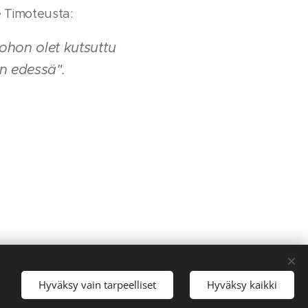
e Timoteusta:
johon olet kutsuttu
an edessä".
Hyväksy vain tarpeelliset
Hyväksy kaikki