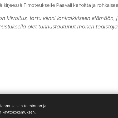
 kirjeessä Timoteukselle Paavali kehoitta ja rohkaise
on kilvoitus, tartu kiinni iankaikkiseen elämään, 
nnustuksella olet tunnustautunut monen todistaj
ianmukaisen toiminnan ja
© Salon Helluntaiseurakunta 2026. Kaikki oikeudet pidätetään.
en käyttökokemuksen.
Evästeet