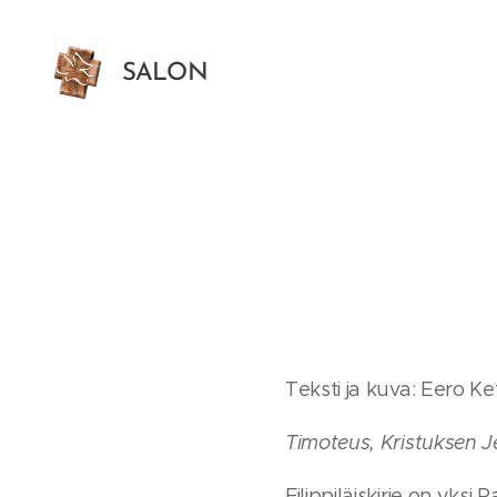
SALON
HELLUNTAISEURAKUNTA
Teksti ja kuva: Eero Ke
Timoteus, Kristuksen J
Filippiläiskirje on yksi 