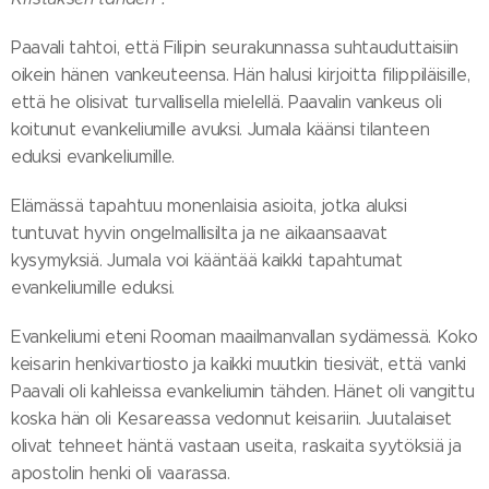
Paavali tahtoi, että Filipin seurakunnassa suhtauduttaisiin
oikein hänen vankeuteensa. Hän halusi kirjoitta filippiläisille,
että he olisivat turvallisella mielellä. Paavalin vankeus oli
koitunut evankeliumille avuksi. Jumala käänsi tilanteen
eduksi evankeliumille.
Elämässä tapahtuu monenlaisia asioita, jotka aluksi
tuntuvat hyvin ongelmallisilta ja ne aikaansaavat
kysymyksiä. Jumala voi kääntää kaikki tapahtumat
evankeliumille eduksi.
Evankeliumi eteni Rooman maailmanvallan sydämessä. Koko
keisarin henkivartiosto ja kaikki muutkin tiesivät, että vanki
Paavali oli kahleissa evankeliumin tähden. Hänet oli vangittu
koska hän oli Kesareassa vedonnut keisariin. Juutalaiset
olivat tehneet häntä vastaan useita, raskaita syytöksiä ja
apostolin henki oli vaarassa.