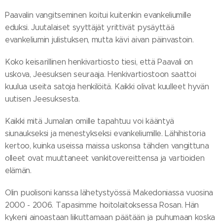
Paavalin vangitseminen koitui kuitenkin evankeliumille
eduksi. Juutalaiset syyttäjät yrittivät pysäyttää
evankeliumin julistuksen, mutta kävi aivan päinvastoin.
Koko keisarillinen henkivartiosto tiesi, että Paavali on
uskova, Jeesuksen seuraaja. Henkivartiostoon saattoi
kuulua useita satoja henkilöitä. Kaikki olivat kuulleet hyvän
uutisen Jeesuksesta.
Kaikki mitä Jumalan omille tapahtuu voi kääntyä
siunaukseksi ja menestykseksi evankeliumille. Lähihistoria
kertoo, kuinka useissa maissa uskonsa tähden vangittuna
olleet ovat muuttaneet vankitovereittensa ja vartioiden
elämän.
Olin puolisoni kanssa lähetystyössä Makedoniassa vuosina
2000 - 2006. Tapasimme hoitolaitoksessa Rosan. Hän
kykeni ainoastaan liikuttamaan päätään ja puhumaan koska