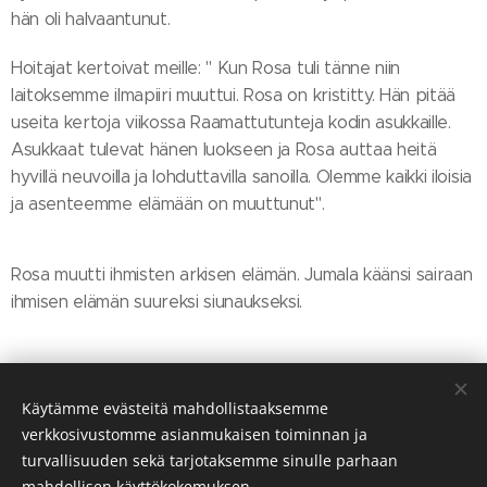
hän oli halvaantunut.
Hoitajat kertoivat meille: " Kun Rosa tuli tänne niin
laitoksemme ilmapiiri muuttui. Rosa on kristitty. Hän pitää
useita kertoja viikossa Raamattutunteja kodin asukkaille.
Asukkaat tulevat hänen luokseen ja Rosa auttaa heitä
hyvillä neuvoilla ja lohduttavilla sanoilla. Olemme kaikki iloisia
ja asenteemme elämään on muuttunut".
Rosa muutti ihmisten arkisen elämän. Jumala käänsi sairaan
ihmisen elämän suureksi siunaukseksi.
Share
Käytämme evästeitä mahdollistaaksemme
verkkosivustomme asianmukaisen toiminnan ja
turvallisuuden sekä tarjotaksemme sinulle parhaan
mahdollisen käyttökokemuksen.