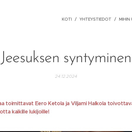
KOTI
YHTEYSTIEDOT
MIHIN
Jeesuksen syntyminen
24.12.2024
taa toimittavat Eero Ketola ja Viljami Halkola toivottav
ta kaikille lukijoille!