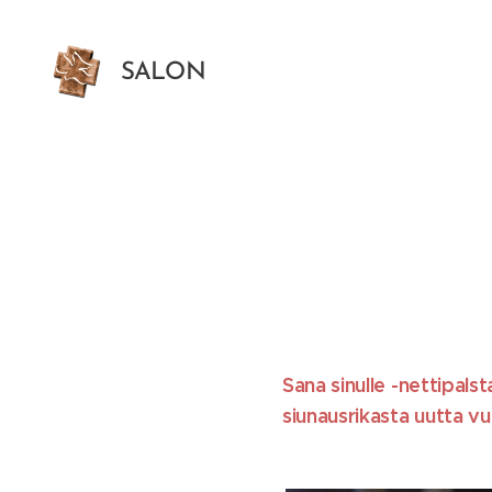
SALON
HELLUNTAISEURAKUNTA
Sana sinulle -nettipals
siunausrikasta uutta vuot