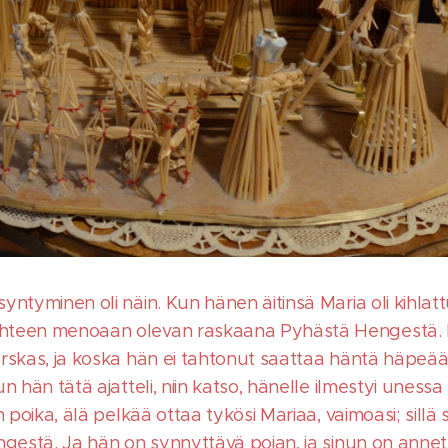
ntyminen oli näin. Kun hänen äitinsä Maria oli kihlatt
hteen menoaan olevan raskaana Pyhästä Hengestä. 
rskas, ja koska hän ei tahtonut saattaa häntä häpeään,
n hän tätä ajatteli, niin katso, hänelle ilmestyi unessa
n poika, älä pelkää ottaa tykösi Mariaa, vaimoasi; sillä
ngestä. Ja hän on synnyttävä pojan, ja sinun on annet