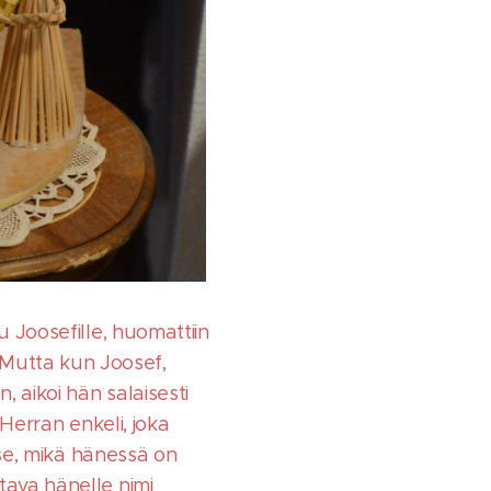
u Joosefille, huomattiin
Mutta kun Joosef,
 aikoi hän salaisesti
 Herran enkeli, joka
 se, mikä hänessä on
tava hänelle nimi