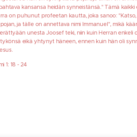
apahtava kansansa heidän synneistänsä." Tämä kaikki
erra on puhunut profeetan kautta, joka sanoo: "Katso, 
 pojan, ja tälle on annettava nimi Immanuel", mikä kä
ttyään unesta Joosef teki, niin kuin Herran enkeli 
a tykönsä eikä yhtynyt häneen, ennen kuin hän oli syn
esus.
 1: 18 - 24