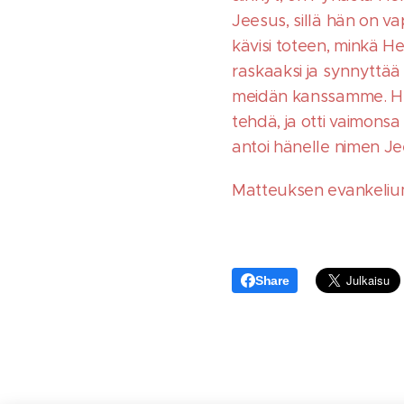
Jeesus, sillä hän on v
kävisi toteen, minkä H
raskaaksi ja synnyttää
meidän kanssamme. Herä
tehdä, ja otti vaimons
antoi hänelle nimen Je
Matteuksen evankeliumi
Share