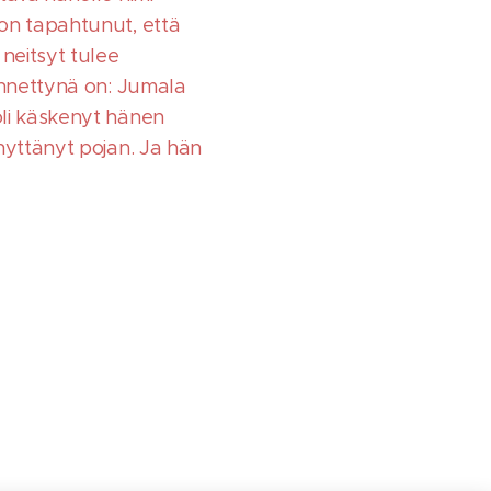
 on tapahtunut, että
neitsyt tulee
ännettynä on: Jumala
oli käskenyt hänen
nyttänyt pojan. Ja hän