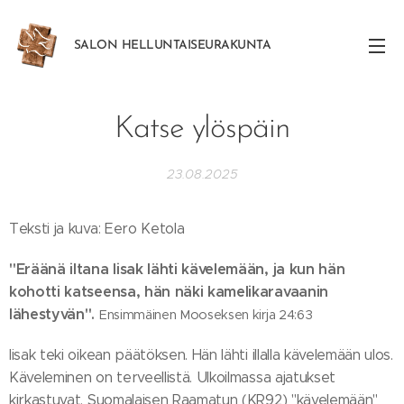
SALON
HELLUNTAISEURAKUNTA
Katse ylöspäin
23.08.2025
Teksti ja kuva: Eero Ketola
"Eräänä iltana Iisak lähti kävelemään, ja kun hän
kohotti katseensa, hän näki kamelikaravaanin
lähestyvän".
Ensimmäinen Mooseksen kirja 24:63
Iisak teki oikean päätöksen. Hän lähti illalla kävelemään ulos.
Käveleminen on terveellistä. Ulkoilmassa ajatukset
kirkastuvat. Suomalaisen Raamatun (KR92) "kävelemään"