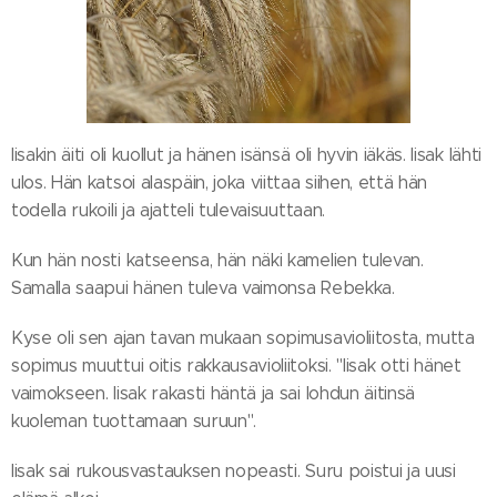
Iisakin äiti oli kuollut ja hänen isänsä oli hyvin iäkäs. Iisak lähti
ulos. Hän katsoi alaspäin, joka viittaa siihen, että hän
todella rukoili ja ajatteli tulevaisuuttaan.
Kun hän nosti katseensa, hän näki kamelien tulevan.
Samalla saapui hänen tuleva vaimonsa Rebekka.
Kyse oli sen ajan tavan mukaan sopimusavioliitosta, mutta
sopimus muuttui oitis rakkausavioliitoksi. "Iisak otti hänet
vaimokseen. Iisak rakasti häntä ja sai lohdun äitinsä
kuoleman tuottamaan suruun".
Iisak sai rukousvastauksen nopeasti. Suru poistui ja uusi