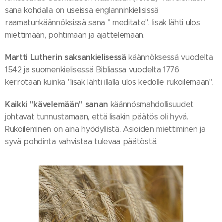
sana kohdalla on useissa englanninkielisissä
raamatunkäännöksissä sana " meditate". Iisak lähti ulos
miettimään, pohtimaan ja ajattelemaan.
Martti Lutherin saksankielisessä
käännöksessä vuodelta
1542 ja suomenkielisessä Bibliassa vuodelta 1776
kerrotaan kuinka "Iisak lähti illalla ulos kedolle rukoilemaan".
Kaikki "kävelemään" sanan
käännösmahdollisuudet
johtavat tunnustamaan, että Iisakin päätös oli hyvä.
Rukoileminen on aina hyödyllistä. Asioiden miettiminen ja
syvä pohdinta vahvistaa tulevaa päätöstä.