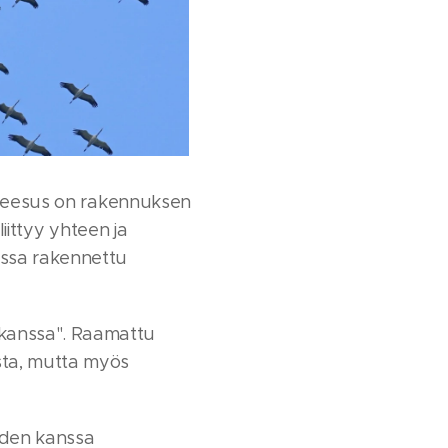
Jeesus on rakennuksen
iittyy yhteen ja
nssa rakennettu
 kanssa". Raamattu
sta, mutta myös
den kanssa