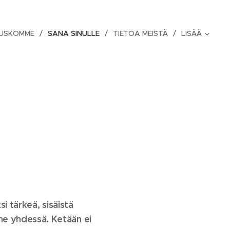
 USKOMME
SANA SINULLE
TIETOA MEISTÄ
LISÄÄ
i tärkeä, sisäistä
e yhdessä. Ketään ei