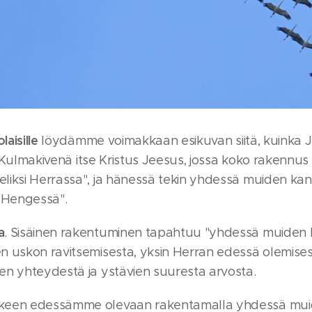
laisille
löydämme voimakkaan esikuvan siitä, kuinka 
. "Kulmakivenä itse Kristus Jeesus, jossa koko rakennus l
liksi Herrassa", ja hänessä tekin yhdessä muiden ka
 Hengessä".
a
. Sisäinen rakentuminen tapahtuu "yhdessä muiden
n uskon ravitsemisesta, yksin Herran edessä olemise
en yhteydestä ja ystävien suuresta arvosta.
keen edessämme olevaan rakentamalla yhdessä mui