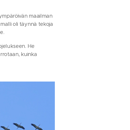
ät ympäröivän maailman
alli oli täynnä tekoja
e.
ojelukseen. He
errotaan, kuinka