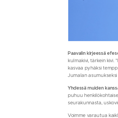
Paavalin kirjeessä efeso
kulmakivi, tärkein kivi
kasvaa pyhäksi temppe
Jumalan asumukseksi
Yhdessä muiden kanss
puhuu henkilökohtaise
seurakunnasta, uskovi
Voimme varautua kaik