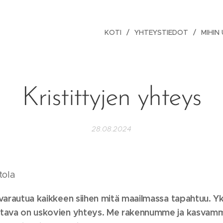
KOTI
YHTEYSTIEDOT
MIHIN
Kristittyjen yhteys
28.08.2024
tola
varautua kaikkeen siihen mitä maailmassa tapahtuu. Yks
ntava on uskovien yhteys. Me rakennumme ja kasvamm