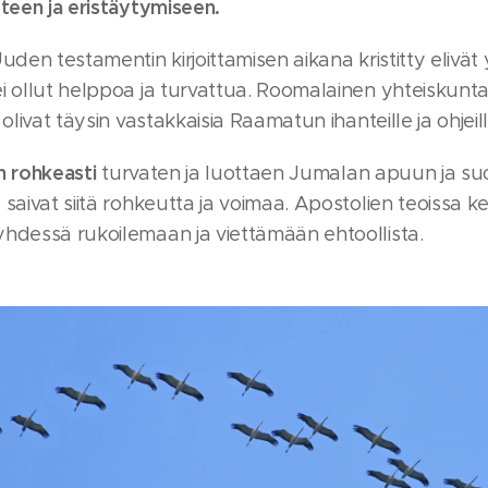
yteen ja eristäytymiseen.
Uuden testamentin kirjoittamisen aikana kristitty eliv
i ollut helppoa ja turvattua. Roomalainen yhteiskuntam
olivat täysin vastakkaisia Raamatun ihanteille ja ohjeill
in rohkeasti
turvaten ja luottaen Jumalan apuun ja su
saivat siitä rohkeutta ja voimaa. Apostolien teoissa k
hdessä rukoilemaan ja viettämään ehtoollista.