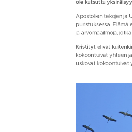
ole kutsuttu yksinäisy
Apostolien tekojen ja 
puristuksessa. Elämä e
ja arvomaailmoja, jotka 
Kristityt elivät kuitenk
kokoontuivat yhteen ja 
uskovat kokoontuivat y