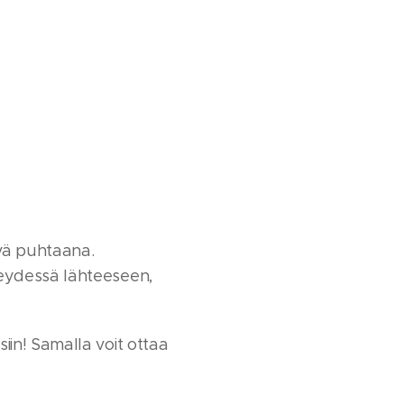
vä puhtaana.
teydessä lähteeseen,
in! Samalla voit ottaa