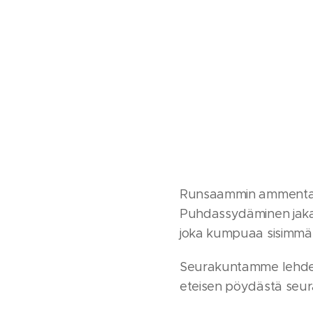
Runsaammin ammentava
Puhdassydäminen jakaa
joka kumpuaa sisimmä
Seurakuntamme lehden n
eteisen pöydästä seu