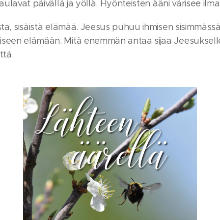
laulavat päivällä ja yöllä. Hyönteisten ääni värisee ilma
asta, sisäistä elämää. Jeesus puhuu ihmisen sisimmässä
iseen elämään. Mitä enemmän antaa sijaa Jeesuksell
ttä.