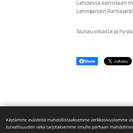
Lehdessä kerrotaan mu
Lehmijärven Rantapirti
Siunausrikasta ja hyvä
Share
Käytämme evästeitä mahdollistaaksemme verkkosivustomme as
turvallisuuden sekä tarjotaksemme sinulle parhaan mahdollis