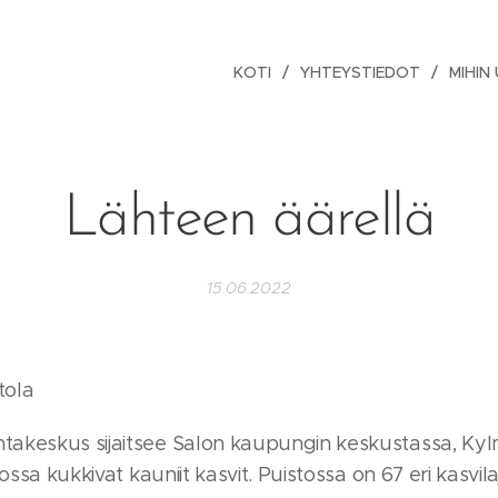
KOTI
YHTEYSTIEDOT
MIHIN
Lähteen äärellä
15.06.2022
tola
akeskus sijaitsee Salon kaupungin keskustassa, Ky
ossa kukkivat kauniit kasvit. Puistossa on 67 eri kasvil