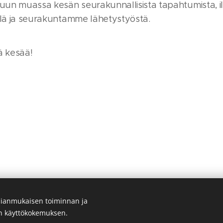
un muassa kesän seurakunnallisista tapahtumista, ill
llä ja seurakuntamme lähetystyöstä.
ä kesää!
ianmukaisen toiminnan ja
© Salon Helluntaiseurakunta 2026. Kaikki oikeudet pidätetään.
en käyttökokemuksen.
Evästeet