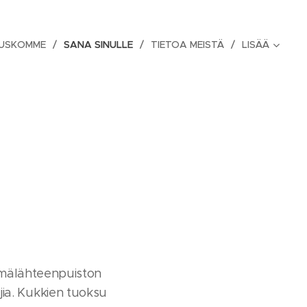
 USKOMME
SANA SINULLE
TIETOA MEISTÄ
LISÄÄ
lmälähteenpuiston
ajia. Kukkien tuoksu