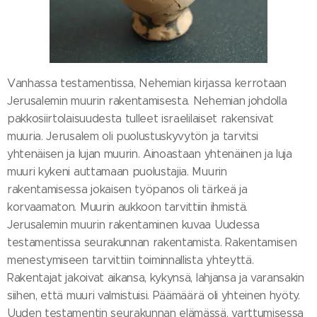
Vanhassa testamentissa, Nehemian kirjassa kerrotaan
Jerusalemin muurin rakentamisesta. Nehemian johdolla
pakkosiirtolaisuudesta tulleet israelilaiset rakensivat
muuria. Jerusalem oli puolustuskyvytön ja tarvitsi
yhtenäisen ja lujan muurin. Ainoastaan yhtenäinen ja luja
muuri kykeni auttamaan puolustajia. Muurin
rakentamisessa jokaisen työpanos oli tärkeä ja
korvaamaton. Muurin aukkoon tarvittiin ihmistä.
Jerusalemin muurin rakentaminen kuvaa Uudessa
testamentissa seurakunnan rakentamista. Rakentamisen
menestymiseen tarvittiin toiminnallista yhteyttä.
Rakentajat jakoivat aikansa, kykynsä, lahjansa ja varansakin
siihen, että muuri valmistuisi. Päämäärä oli yhteinen hyöty.
Uuden testamentin seurakunnan elämässä, varttumisessa