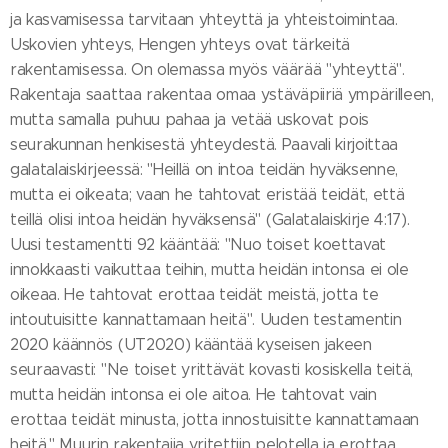
ja kasvamisessa tarvitaan yhteyttä ja yhteistoimintaa.
Uskovien yhteys, Hengen yhteys ovat tärkeitä
rakentamisessa. On olemassa myös väärää "yhteyttä".
Rakentaja saattaa rakentaa omaa ystäväpiiriä ympärilleen,
mutta samalla puhuu pahaa ja vetää uskovat pois
seurakunnan henkisestä yhteydestä. Paavali kirjoittaa
galatalaiskirjeessä: "Heillä on intoa teidän hyväksenne,
mutta ei oikeata; vaan he tahtovat eristää teidät, että
teillä olisi intoa heidän hyväksensä" (Galatalaiskirje 4:17).
Uusi testamentti 92 kääntää: "Nuo toiset koettavat
innokkaasti vaikuttaa teihin, mutta heidän intonsa ei ole
oikeaa. He tahtovat erottaa teidät meistä, jotta te
intoutuisitte kannattamaan heitä". Uuden testamentin
2020 käännös (UT2020) kääntää kyseisen jakeen
seuraavasti: "Ne toiset yrittävät kovasti kosiskella teitä,
mutta heidän intonsa ei ole aitoa. He tahtovat vain
erottaa teidät minusta, jotta innostuisitte kannattamaan
heitä." Muurin rakentajia yritettiin pelotella ja erottaa