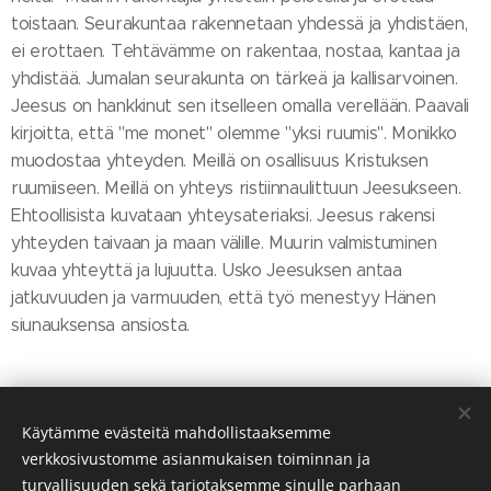
toistaan. Seurakuntaa rakennetaan yhdessä ja yhdistäen,
ei erottaen. Tehtävämme on rakentaa, nostaa, kantaa ja
yhdistää. Jumalan seurakunta on tärkeä ja kallisarvoinen.
Jeesus on hankkinut sen itselleen omalla verellään. Paavali
kirjoitta, että "me monet" olemme "yksi ruumis". Monikko
muodostaa yhteyden. Meillä on osallisuus Kristuksen
ruumiiseen. Meillä on yhteys ristiinnaulittuun Jeesukseen.
Ehtoollisista kuvataan yhteysateriaksi. Jeesus rakensi
yhteyden taivaan ja maan välille. Muurin valmistuminen
kuvaa yhteyttä ja lujuutta. Usko Jeesuksen antaa
jatkuvuuden ja varmuuden, että työ menestyy Hänen
siunauksensa ansiosta.
Share
Käytämme evästeitä mahdollistaaksemme
verkkosivustomme asianmukaisen toiminnan ja
turvallisuuden sekä tarjotaksemme sinulle parhaan