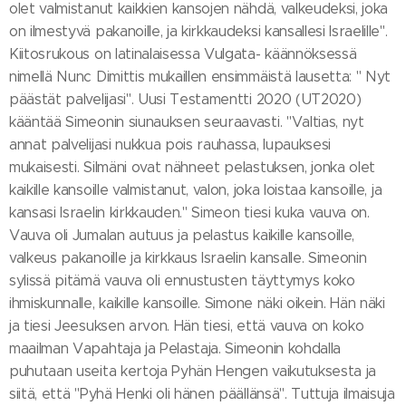
olet valmistanut kaikkien kansojen nähdä, valkeudeksi, joka
on ilmestyvä pakanoille, ja kirkkaudeksi kansallesi Israelille".
Kiitosrukous on latinalaisessa Vulgata- käännöksessä
nimellä Nunc Dimittis mukaillen ensimmäistä lausetta: " Nyt
päästät palvelijasi". Uusi Testamentti 2020 (UT2020)
kääntää Simeonin siunauksen seuraavasti. "Valtias, nyt
annat palvelijasi nukkua pois rauhassa, lupauksesi
mukaisesti. Silmäni ovat nähneet pelastuksen, jonka olet
kaikille kansoille valmistanut, valon, joka loistaa kansoille, ja
kansasi Israelin kirkkauden." Simeon tiesi kuka vauva on.
Vauva oli Jumalan autuus ja pelastus kaikille kansoille,
valkeus pakanoille ja kirkkaus Israelin kansalle. Simeonin
sylissä pitämä vauva oli ennustusten täyttymys koko
ihmiskunnalle, kaikille kansoille. Simone näki oikein. Hän näki
ja tiesi Jeesuksen arvon. Hän tiesi, että vauva on koko
maailman Vapahtaja ja Pelastaja. Simeonin kohdalla
puhutaan useita kertoja Pyhän Hengen vaikutuksesta ja
siitä, että "Pyhä Henki oli hänen päällänsä". Tuttuja ilmaisuja