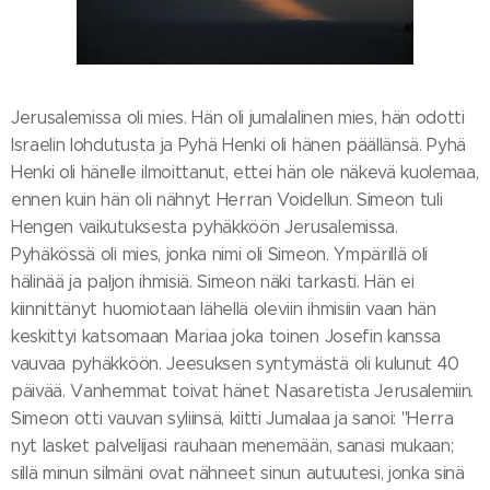
Jerusalemissa oli mies. Hän oli jumalalinen mies, hän odotti
Israelin lohdutusta ja Pyhä Henki oli hänen päällänsä. Pyhä
Henki oli hänelle ilmoittanut, ettei hän ole näkevä kuolemaa,
ennen kuin hän oli nähnyt Herran Voidellun. Simeon tuli
Hengen vaikutuksesta pyhäkköön Jerusalemissa.
Pyhäkössä oli mies, jonka nimi oli Simeon. Ympärillä oli
hälinää ja paljon ihmisiä. Simeon näki tarkasti. Hän ei
kiinnittänyt huomiotaan lähellä oleviin ihmisiin vaan hän
keskittyi katsomaan Mariaa joka toinen Josefin kanssa
vauvaa pyhäkköön. Jeesuksen syntymästä oli kulunut 40
päivää. Vanhemmat toivat hänet Nasaretista Jerusalemiin.
Simeon otti vauvan syliinsä, kiitti Jumalaa ja sanoi: "Herra
nyt lasket palvelijasi rauhaan menemään, sanasi mukaan;
sillä minun silmäni ovat nähneet sinun autuutesi, jonka sinä