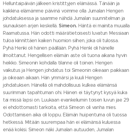
Helluntaipäivän jälkeen kristittyjen elämässä. Tänään ja
kaikkina elämämme päivinä voimme olla Jumalan Hengen
johdatuksessa ja saamme nähdä Jumalan suunnitelman ja
Simeon.
siunauksen arjen keskellä.
Häntä ei mainita muualla
Raamatussa. Hän odotti määrätietoisesti luvatun Messiaan
tuloa kiinnittäen kaiken huomion siihen, joka oli tulossa.
Pyhä Henki oli hänen päällään. Pyhä Henki oli hänelle
ilmoittanut. Hengellisen elämän aste oli tuona aikana hyvin
heikko. Simeonin kohdalla tilanne oli toinen. Hengen
vaikutus ja Hengen johdatus toi Simeonin oikeaan paikkaan
ja oikeaan aikaan. Hän ymmärsi ja kuuli Hengen
johdatuksen. Hänellä oli mahdollisuus kulkea elämänsä
suurimman tapahtuman ohi. Hänen ei täytynyt kysyä kuka
tai missä lapsi on. Luukaan evankeliumin toisen luvun jae 29
ei ehdottomasti tarkoita, että Simeon oli vanha mies.
Odottamisen aika oli loppu. Elämän huipentuma oli tuossa
hetkessä. Mitään suurempaa hän ei elämänsä kuluessa
enää kokisi. Simeon näki Jumalan autuuden, Jumalan