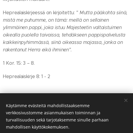
Heprealaiskirjeessä on kirjoitettu:
" Mutta pääkohta siinä,
mistä me puhumme, on tämä: meillä on sellainen
ylimmäinen pappi, joka istuu Majesteetin valtaistuimen
oikealla puolella taivaissa, tehdäkseen pappispalvelusta
kaikkeinpyhimmässä, siinä oikeassa majassa, jonka on
rakentanut Herra eikä ihminen".
1 Kor. 15: 3 – 8.
Heprealaiskirje 8: 1 - 2
Share
Käytämme evästeitä mahdollistaaksemme
verkkosivustomme asianmukaisen toiminnan ja
turvallisuuden sekä tarjotaksemme sinulle parhaan
mahdollisen käyttökokemuksen.