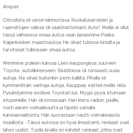
Ämpäri
Ostoslista oli varsin kiinnostava. Ruokatavaroiden ja
raamattujen välissä oli vaatimattomasti Auto!. Meillä ei ollut
tässä vaiheessa omaa autoa vaan lainasimme Pekka
Kaijankosken maastoautoa. He olivat tulossa lomalta ja
tarvitsivat tullessaan omaa autoa.
Menimme poikien kanssa Laen kaupungissa, suureen
Toyota- autoliikkeeseen. Sisätiloissa oli runsaasti uusia
autoja. Ne olivat kuitenkin perin kalliita. Pihalla oli
kymmenittäin vanhoja autoja. Kauppias esitteli meille niitä.
Pysähdyimme avolava Toyotan luo. Myyjä pyysi istumaan
etupenkille. Hän oli innoissaan. Hän kiersi radion päälle,
nosti äänen voimakkuutta ja hipelöi samalla
kanavanvalitsinta. Hän suorastaan nautti voimakkaasta
musiikista. -Tässä autossa on hyvä ilmastointi, renkaat ovat
lähes uudet. Tuolla lavalla on kahdet renkaat, jotka ovat