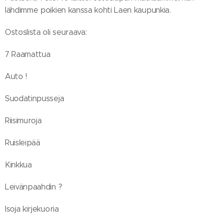
lähdimme poikien kanssa kohti Laen kaupunkia.
Ostoslista oli seuraava:
7 Raamattua
Auto !
Suodatinpusseja
Riisimuroja
Ruisleipää
Kinkkua
Leivänpaahdin ?
Isoja kirjekuoria