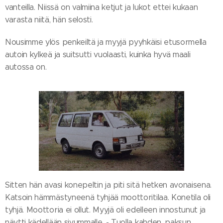
vanteilla. Niissä on valmiina ketjut ja lukot ettei kukaan
varasta niitä, hän selosti.
Nousimme ylös penkeiltä ja myyjä pyyhkäisi etusormella
autoin kylkeä ja suitsutti vuolaasti, kuinka hyvä maali
autossa on.
Sitten hän avasi konepeltin ja piti sitä hetken avonaisena.
Katsoin hämmästyneenä tyhjää moottoritilaa. Konetila oli
tyhjä. Moottoria ei ollut. Myyjä oli edelleen innostunut ja
näytti kädellään sivummalle. - Tuolla kahden, paksun