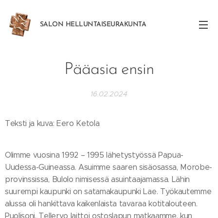
SALON
HELLUNTAISEURAKUNTA
Pääasia ensin
16.02.2024
Teksti ja kuva: Eero Ketola
Olimme vuosina 1992 – 1995 lähetystyössä Papua-
Uudessa-Guineassa. Asuimme saaren sisäosassa, Morobe-
provinssissa, Bulolo nimisessä asuintaajamassa. Lähin
suurempi kaupunki on satamakaupunki Lae. Työkautemme
alussa oli hankittava kaikenlaista tavaraa kotitalouteen.
Puolisoni, Tellervo laittoi ostoslapun matkaamme, kun