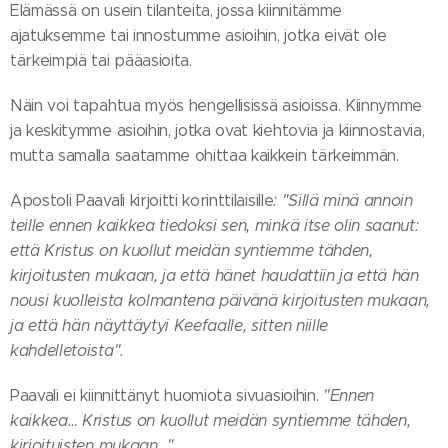
Elämässä on usein tilanteita, jossa kiinnitämme
ajatuksemme tai innostumme asioihin, jotka eivät ole
tärkeimpiä tai pääasioita.
Näin voi tapahtua myös hengellisissä asioissa. Kiinnymme
ja keskitymme asioihin, jotka ovat kiehtovia ja kiinnostavia,
mutta samalla saatamme ohittaa kaikkein tärkeimmän.
Apostoli Paavali kirjoitti korinttilaisille
: "Sillä minä annoin
teille ennen kaikkea tiedoksi sen, minkä itse olin saanut:
että Kristus on kuollut meidän syntiemme tähden,
kirjoitusten mukaan, ja että hänet haudattiin ja että hän
nousi kuolleista kolmantena päivänä kirjoitusten mukaan,
ja että hän näyttäytyi Keefaalle, sitten niille
kahdelletoista".
Paavali ei kiinnittänyt huomiota sivuasioihin.
"Ennen
kaikkea… Kristus on kuollut meidän syntiemme tähden,
kirjoituisten mukaan…"