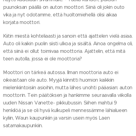
puunoksan päällä on auton moottori. Siinä oli jokin outo
vika ja nyt odotamme, että huoltomiehellä olisi aikaa
korjata moottori.
Kiitin miestä kohteliaasti ja sanoin että ajattelen vielä asiaa.
Auto oli kaikin puolin siisti ulkoa ja sisältä. Ainoa ongelma oli,
että siinä ei ollut toimivaa moottoria. Ajattelin, että mitä
teen autolla, jossa ei ole moottoria?
Moottori on tärkeä autossa. Ilman moottoria auto ei
oikeastaan ole auto. Myyjä kiinnitti huomion kaikkiin
mielenkiintoisiin asioihin, mutta lähes unohti pääasian: auton
moottorin. Tein päätöksen ja hankimme seuraavalla viikolla
uuden Nissan Vanette- pikkubussin. Siihen mahtui 9
henkilöä ja se oli hyvä kulkupeli mennessämme lähialueen
kyliin, Waun kaupunkiin ja varsin usein myös Laen
satamakaupunkiin.