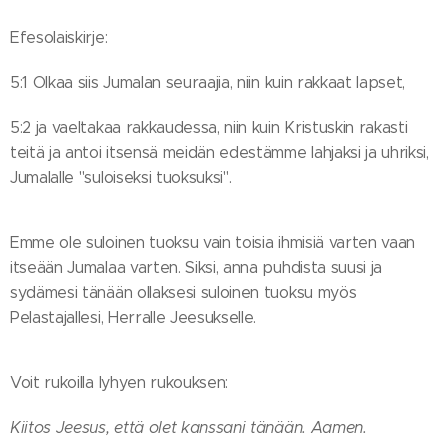
Efesolaiskirje:
5:1 Olkaa siis Jumalan seuraajia, niin kuin rakkaat lapset,
5:2 ja vaeltakaa rakkaudessa, niin kuin Kristuskin rakasti
teitä ja antoi itsensä meidän edestämme lahjaksi ja uhriksi,
Jumalalle "suloiseksi tuoksuksi".
Emme ole suloinen tuoksu vain toisia ihmisiä varten vaan
itseään Jumalaa varten. Siksi, anna puhdista suusi ja
sydämesi tänään ollaksesi suloinen tuoksu myös
Pelastajallesi, Herralle Jeesukselle.
Voit rukoilla lyhyen rukouksen:
Kiitos Jeesus, että olet kanssani tänään. Aamen.