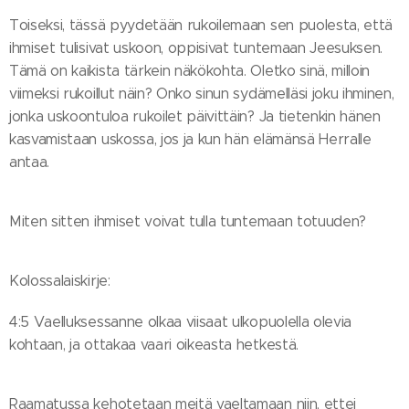
Toiseksi, tässä pyydetään rukoilemaan sen puolesta, että
ihmiset tulisivat uskoon, oppisivat tuntemaan Jeesuksen.
Tämä on kaikista tärkein näkökohta. Oletko sinä, milloin
viimeksi rukoillut näin? Onko sinun sydämelläsi joku ihminen,
jonka uskoontuloa rukoilet päivittäin? Ja tietenkin hänen
kasvamistaan uskossa, jos ja kun hän elämänsä Herralle
antaa.
Miten sitten ihmiset voivat tulla tuntemaan totuuden?
Kolossalaiskirje:
4:5 Vaelluksessanne olkaa viisaat ulkopuolella olevia
kohtaan, ja ottakaa vaari oikeasta hetkestä.
Raamatussa kehotetaan meitä vaeltamaan niin, ettei