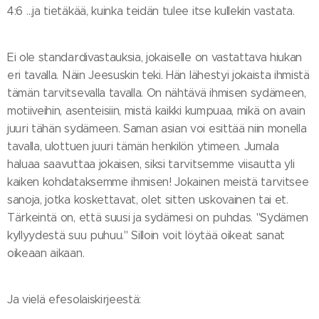
4:6 …ja tietäkää, kuinka teidän tulee itse kullekin vastata.
Ei ole standardivastauksia, jokaiselle on vastattava hiukan
eri tavalla. Näin Jeesuskin teki. Hän lähestyi jokaista ihmistä
tämän tarvitsevalla tavalla. On nähtävä ihmisen sydämeen,
motiiveihin, asenteisiin, mistä kaikki kumpuaa, mikä on avain
juuri tähän sydämeen. Saman asian voi esittää niin monella
tavalla, ulottuen juuri tämän henkilön ytimeen. Jumala
haluaa saavuttaa jokaisen, siksi tarvitsemme viisautta yli
kaiken kohdataksemme ihmisen! Jokainen meistä tarvitsee
sanoja, jotka koskettavat, olet sitten uskovainen tai et.
Tärkeintä on, että suusi ja sydämesi on puhdas. "Sydämen
kyllyydestä suu puhuu." Silloin voit löytää oikeat sanat
oikeaan aikaan.
Ja vielä efesolaiskirjeestä: