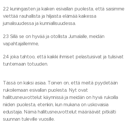
2:2 kuningasten ja kaiken esivallan puolesta, että saisimme
viettää rauhallista ja hiljaista elämää kaikessa
jumalisuudessa ja kunniallisuudessa.
2:3 Sillä se on hyvää ja otollista Jumalalle, meidän
vapahtajallemme,
2:4 joka tahtoo, että kaikki ihmiset pelastuisivat ja tulisivat
tuntemaan totuuden.
Tässä on kaksi asiaa. Toinen on, että meitä pyydetään
rukoilemaan esivallan puolesta. Nyt ovat
hallitusneuvottelut käynnissä ja meidän on hyvä rukoilla
niiden puolesta, etenkin, kun mukana on uskovaisia
edustajia. Nämä hallitusneuvottelut määräävät pitkälti
suunnan tuleville vuosille.