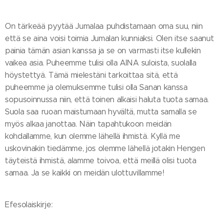
On tärkeää pyytää Jumalaa puhdistamaan oma suu, niin
että se aina voisi toimia Jumalan kunniaksi. Olen itse saanut
painia tämän asian kanssa ja se on varmasti itse kullekin
vaikea asia. Puheemme tulisi olla AINA suloista, suolalla
höystettyä. Tämä mielestäni tarkoittaa sitä, että
puheemme ja olemuksemme tulisi olla Sanan kanssa
sopusoinnussa niin, että toinen alkaisi haluta tuota samaa.
Suola saa ruoan maistumaan hyvältä, mutta samalla se
myös alkaa janottaa. Näin tapahtukoon meidän
kohdallamme, kun olemme lähellä ihmistä. Kyllä me
uskovinakin tiedämme, jos olemme lähellä jotakin Hengen
täyteistä ihmistä, alamme toivoa, että meillä olisi tuota
samaa. Ja se kaikki on meidän ulottuvillamme!
Efesolaiskirje: