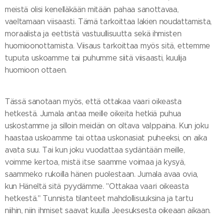
meistä olisi kenelläkään mitään pahaa sanottavaa,
vaeltamaan viisaasti. Tämä tarkoittaa lakien noudattamista,
moraalista ja eettistä vastuullisuutta sekä ihmisten
huomioonottamista. Viisaus tarkoittaa myös sitä, ettemme
tuputa uskoamme tai puhumme siitä viisaasti, kuulija
huomioon ottaen.
Tässä sanotaan myös, että ottakaa vaari oikeasta
hetkestä. Jumala antaa meille oikeita hetkiä puhua
uskostamme ja silloin meidän on oltava valppaina. Kun joku
haastaa uskoamme tai ottaa uskonasiat puheeksi, on aika
avata suu. Tai kun joku vuodattaa sydäntään meille,
voimme kertoa, mistä itse saamme voimaa ja kysyä,
saammeko rukoilla hänen puolestaan. Jumala avaa ovia,
kun Häneltä sitä pyydämme. "Ottakaa vaari oikeasta
hetkestä." Tunnista tilanteet mahdollisuuksina ja tartu
niihin, niin ihmiset saavat kuulla Jeesuksesta oikeaan aikaan.