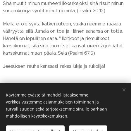
Sinä muutit minun murheeni ilokarkeloksi, sinä riisuit minun
surupukuni ja vyötit minut riemulla, (Psalmi 30:12)
Meillä ei ole syytä katkeruuteen, vaikka näemme raakaa
vääryyttä, sillä Jumala on tosi ja Hänen sanansa on totta.
Hänellä on lopullinen sana. " Iloitkoot ja riemuitkoot
kansakunnat, sillä sinä tuomitset kansat oikein ja johdatat
kansakunnat maan päällä. Sela (Psalmi 67:5)
Jeesuksen rauha kanssasi, rakas lukija ja rukoilija!
Share
Käytämme evästeitä mahdollistaaksemme
verkkosivustomme asianmukaisen toiminnan ja
turvallisuuden sekä tarjotaksemme sinulle parhaan
mahdollisen käyttökokemuksen.
© Salon Helluntaiseurakunta 2026. Kaikki oikeudet pidätetään.