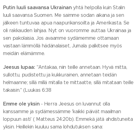
Putin luuli saavansa Ukrainan
yhtä helpolla kuin Stalin
luuli saavansa Suomen. Me saimme sodan aikana ja sen
jälkeen tuntuvaa apua naapurikansoilta ja Amerikasta. Se
oli rakkauden lahjaa. Nyt on vuoromme auttaa Ukrainaa ja
sen pakolaisia. Jos avaamme sydämemme ottamaan
vastaan lämmöllä hädänalaiset, Jumala palkitsee myös
meidän elämämme.
Jeesus lupaa:
"Antakaa, niin teille annetaan. Hyvä mitta,
sullottu, pudistettu ja kukkurainen, annetaan teidän
helmaanne; sillä millä mitalla te mittaatte, sillä mitataan teille
takaisin." (Luukas 6:38
Emme ole yksin
- Herra Jeesus on luvannut olla
kanssamme ja sydämessämme 'kaikki päivät maailman
loppuun asti' ( Matteus 24:20b). Emmekä jätä ahdistuneita
yksin. Heillekin kuuluu sama lohdutuksen sana: