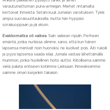
Ankara pakkanen pysäytti tankit ja siihen
varautumattoman puna-armeijan. Miehet rintamalta
kertoivat ihmeistä. Setäni kuuli Jumalan varoituksen. Tykki
ampui suorasuuntauksella, mutta hän hyppäsi
sorakuoppaan ja jäi eloon.
Evakkomatka oli vaikea
. Sain vaikean ripulin. Perheen
emäntä, jonka nurkissa olimme, sanoi, että kun hänen
lapsensa menivät noin huonoksi, ne kuolivat pois. Äiti rukoili
ja pyysi lapsensa saada elää. Jumala vastasi lähettämällä
mummon, jonka huolellinen hoito auttoi. Kiitollisena saimme
vielä palata entiseen kotiimme Lieksaan. Ihmeeksemme
saimme oman karjankin takaisin.