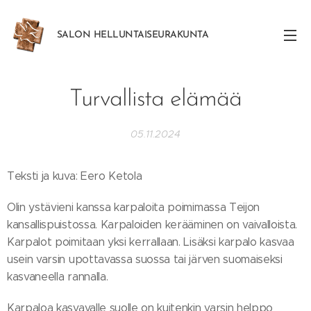
SALON
HELLUNTAISEURAKUNTA
Turvallista elämää
05.11.2024
Teksti ja kuva: Eero Ketola
Olin ystävieni kanssa karpaloita poimimassa Teijon
kansallispuistossa. Karpaloiden kerääminen on vaivalloista.
Karpalot poimitaan yksi kerrallaan. Lisäksi karpalo kasvaa
usein varsin upottavassa suossa tai järven suomaiseksi
kasvaneella rannalla.
Karpaloa kasvavalle suolle on kuitenkin varsin helppo