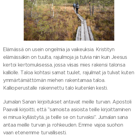
Elämässä on usein ongelmia ja vaikeuksia. Kristityn
elämässäkin on tuulta, rajuilmoja ja tulvia niin kuin Jeesus
kertoi kertomuksessa, jossa viisas mies rakensi talonsa
kalliolle. Taloa kohtasi samat tuulet, rajuilmat ja tulvat kuten
ymmärtämättömän miehen rakentamaa taloa.
Kallioperustalle rakennettu talo kuitenkin kesti.
Jumalan Sanan kirjoitukset antavat meille turvan. Apostoli
Paavali kirjoitti, että "samoista asioista teille kirjoittaminen
ei minua kyllästytä, ja teille se on turvaksi". Jumalan sana
antaa meille turvan ja rohkeuden. Emme vajoa suohon
vaan etenemme turvallisesti.