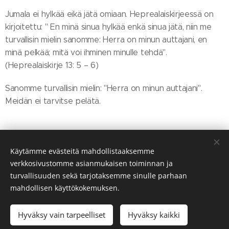
Jumala ei hylkää eikä jätä omiaan. Heprealaiskirjeessä on
kirjoitettu: " En minä sinua hylkää enkä sinua jätä, niin me
turvallisin mielin sanomme: Herra on minun auttajani, en
minä pelkää; mitä voi ihminen minulle tehdä".
(Heprealaiskirje 13: 5 – 6)
Sanomme turvallisin mielin: "Herra on minun auttajani".
Meidän ei tarvitse pelätä.
Share
Käytämme evästeitä mahdollistaaksemme
verkkosivustomme asianmukaisen toiminnan ja
turvallisuuden sekä tarjotaksemme sinulle parhaan
mahdollisen käyttökokemuksen.
© Salon Helluntaiseurakunta 2026. Kaikki oikeudet pidätetään.
Hyväksy vain tarpeelliset
Hyväksy kaikki
Evästeet