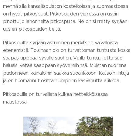
mennä sillä kansallispuiston kosteikoissa ja suomaastossa
on hyvät pitkospuut. Pitkospuiden vieressä on usein
pinottu jo lahonneita pitkospuita. Ne on siirretty syrjään
uusien pitkospuiden tieltä.
Pitkospuilta syrjään astuminen merkitsee vaivalloista
etenemistä. Toisinaan olo on turvattoman tuntuista koska
saapas uppoaa syvälle suohon. Välillä tuntuu, että suo
haluaisi vetää saappaan syövereihinsä. Muistan nuorena
pudonneeni kainaloihin saakka suoallikkoon. Katsoin lintuja
ja en huomannut osittain umpeen kasvanutta allikkoa.
Pitkospuilla on turvallista kulkea hetteikköisessä
maastossa.